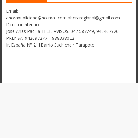
Email:
ahorapublicidad@hotmail.com ahoraregianal@gmail.com
Director interino:
José Arias Padilla TELF. AVISOS. 042 587749, 942467926
PRENSA: 942697277 – 988338022
Jr. España N° 211Barrio Suchiche • Tarapoto