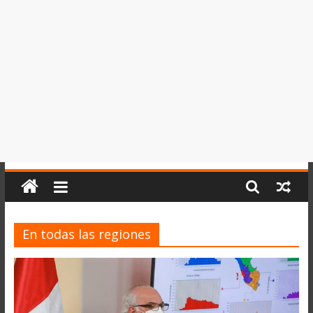
del
Perú,
Mundo
,
Ucayali,
San
Martín
y
Loreto
En todas las regiones