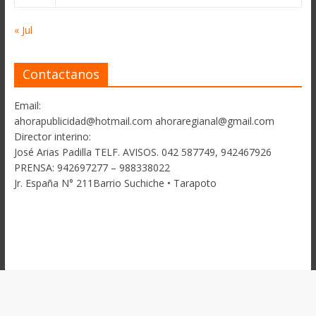
« Jul
Contactanos
Email:
ahorapublicidad@hotmail.com ahoraregianal@gmail.com
Director interino:
José Arias Padilla TELF. AVISOS. 042 587749, 942467926
PRENSA: 942697277 – 988338022
Jr. España N° 211Barrio Suchiche • Tarapoto