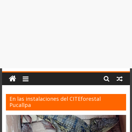
del
Perú,
Mundo
,
Ucayali,
San
Martín
y
Loreto
En las instalaciones del CITEforestal
Pucallpa