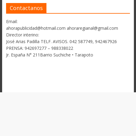
Contactanos
Email:
ahorapublicidad@hotmail.com ahoraregianal@gmail.com
Director interino:
José Arias Padilla TELF. AVISOS. 042 587749, 942467926
PRENSA: 942697277 – 988338022
Jr. España N° 211Barrio Suchiche • Tarapoto