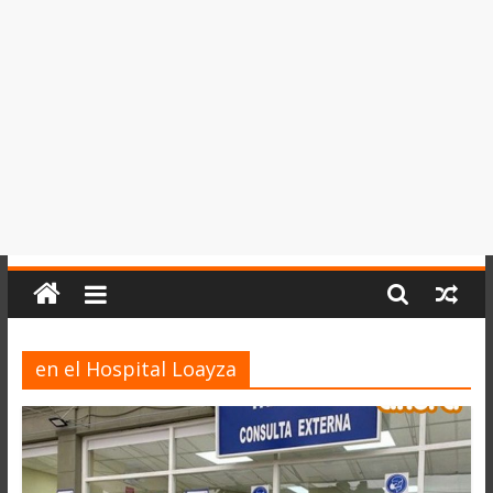
del
Perú,
Mundo
,
Ucayali,
San
Martín
y
Loreto
en el Hospital Loayza