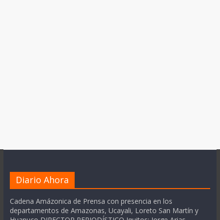
Diario Ahora
Cadena Amázonica de Prensa con presencia en los
departamentos de Amazonas, Ucayali, Loreto San Martín y
Huanuco DIRECTOR PERIODÍSTICO Iquitos: Jorge Arias