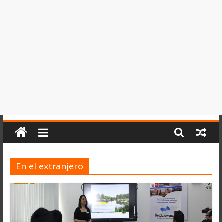
del
Perú,
Mundo
,
Ucayali,
San
Martín
y
Loreto
En el extranjero