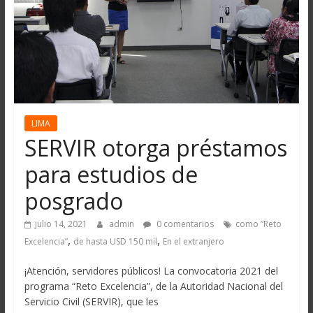
LIMA
SERVIR otorga préstamos
para estudios de
posgrado
julio 14, 2021
admin
0 comentarios
como “Reto
,
,
Excelencia”
de hasta USD 150 mil
En el extranjero
¡Atención, servidores públicos! La convocatoria 2021 del
programa “Reto Excelencia”, de la Autoridad Nacional del
Servicio Civil (SERVIR), que les