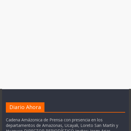
Diario Ahora
Cadena Amázonica de Prensa con presencia en los
departamentos de Amazonas, Ucayali, Loreto San Martín y
Huanuco DIRECTOR PERIODÍSTICO Iquitos: Jorge Arias