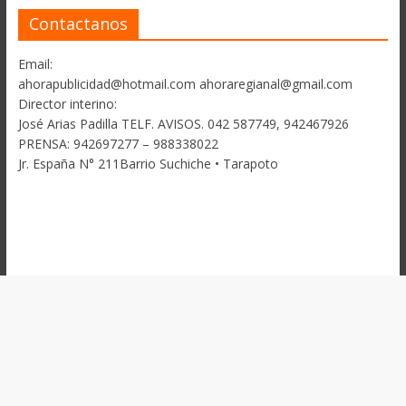
Contactanos
Email:
ahorapublicidad@hotmail.com ahoraregianal@gmail.com
Director interino:
José Arias Padilla TELF. AVISOS. 042 587749, 942467926
PRENSA: 942697277 – 988338022
Jr. España N° 211Barrio Suchiche • Tarapoto