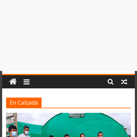
del
Perú,
Mundo
,
Ucayali,
San
Martín
y
Loreto
En Calzada