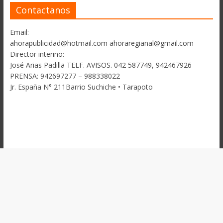
Contactanos
Email:
ahorapublicidad@hotmail.com ahoraregianal@gmail.com
Director interino:
José Arias Padilla TELF. AVISOS. 042 587749, 942467926
PRENSA: 942697277 – 988338022
Jr. España N° 211Barrio Suchiche • Tarapoto