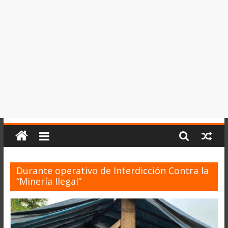
del
Perú,
Mundo
,
Ucayali,
San
Martín
y
Loreto
Durante operativo de Interdicción Contra la
“Minería Ilegal”