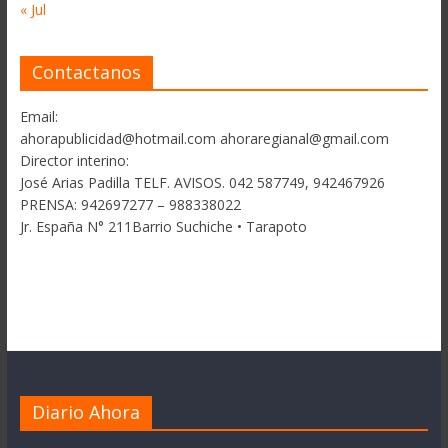
« Jul
Contactanos
Email:
ahorapublicidad@hotmail.com ahoraregianal@gmail.com
Director interino:
José Arias Padilla TELF. AVISOS. 042 587749, 942467926
PRENSA: 942697277 – 988338022
Jr. España N° 211Barrio Suchiche • Tarapoto
Diario Ahora