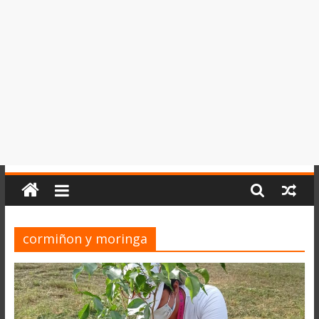
del
Perú,
Mundo
,
Ucayali,
San
Martín
y
Loreto
cormiñon y moringa