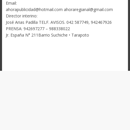
Email:
ahorapublicidad@hotmail.com ahoraregianal@gmail.com
Director interino:
José Arias Padilla TELF. AVISOS. 042 587749, 942467926
PRENSA: 942697277 – 988338022
Jr. España N° 211Barrio Suchiche • Tarapoto