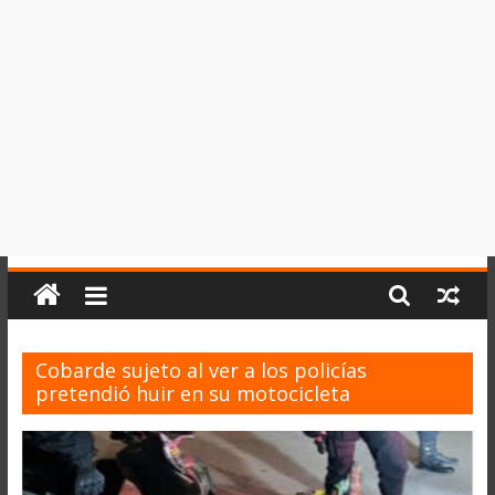
del
Perú,
Mundo
,
Ucayali,
San
Martín
y
Loreto
Cobarde sujeto al ver a los policías
pretendió huir en su motocicleta