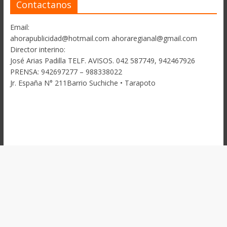
Contactanos
Email:
ahorapublicidad@hotmail.com ahoraregianal@gmail.com
Director interino:
José Arias Padilla TELF. AVISOS. 042 587749, 942467926
PRENSA: 942697277 – 988338022
Jr. España N° 211Barrio Suchiche • Tarapoto