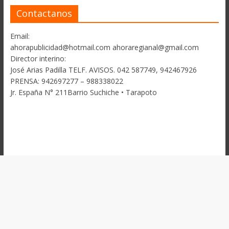
Contactanos
Email:
ahorapublicidad@hotmail.com ahoraregianal@gmail.com
Director interino:
José Arias Padilla TELF. AVISOS. 042 587749, 942467926
PRENSA: 942697277 – 988338022
Jr. España N° 211Barrio Suchiche • Tarapoto