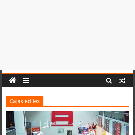
del
Perú,
Mundo
,
Ucayali,
San
Martín
y
Loreto
Cajas ediles