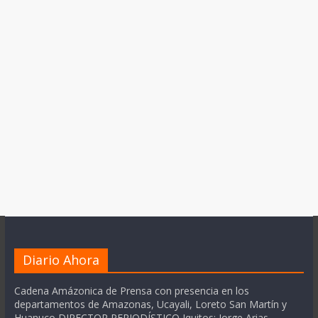
Diario Ahora
Cadena Amázonica de Prensa con presencia en los
departamentos de Amazonas, Ucayali, Loreto San Martín y
Huanuco DIRECTOR PERIODÍSTICO Iquitos: Jorge Arias