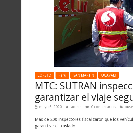
Martín
y
Loreto
LORETO
Perú
SAN MARTIN
UCAYALI
MTC: SUTRAN inspecci
garantizar el viaje se
mayo 5, 2020
admin
0 comentarios
buse
Más de 200 inspectores fiscalizaron que los vehícul
garantizar el traslado.