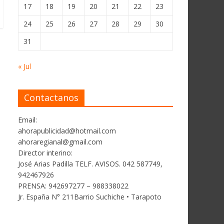
17
18
19
20
21
22
23
24
25
26
27
28
29
30
31
« Jul
Contactanos
Email:
ahorapublicidad@hotmail.com
ahoraregianal@gmail.com
Director interino:
José Arias Padilla TELF. AVISOS. 042 587749,
942467926
PRENSA: 942697277 – 988338022
Jr. España N° 211Barrio Suchiche • Tarapoto