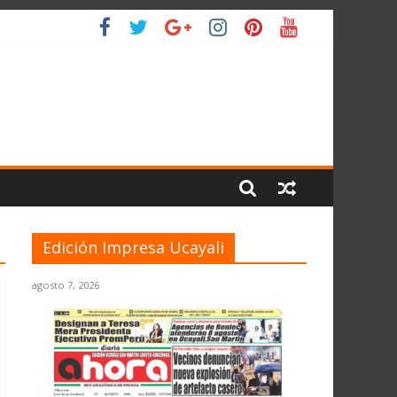
IO
Edición Impresa Ucayali
agosto 7, 2026