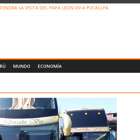
ENDRÁ LA VISITA DEL PAPA LEÓN XIV A PUCALLPA
CONCURSO DE MICRORELATOS BIBLIOTECUENTO 2026
NUEVA DIRECTIVA SUDUNU
PACTO DE ECONOMÍAS ILEGALES CONTRA PPII DE UCAYALI
E PETRÓLEO EN PERÚ SUPERÓ LOS 36 MIL BARRILES/DÍA EN JUL
ERÚ
MUNDO
ECONOMÍA