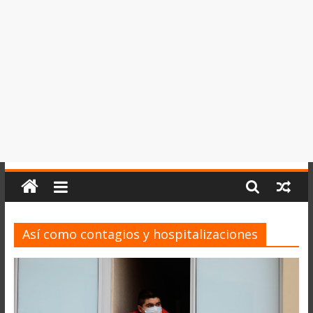
del
Perú,
Mundo
,
Ucayali,
San
Martín
y
Loreto
Así como contagios y hospitalizaciones