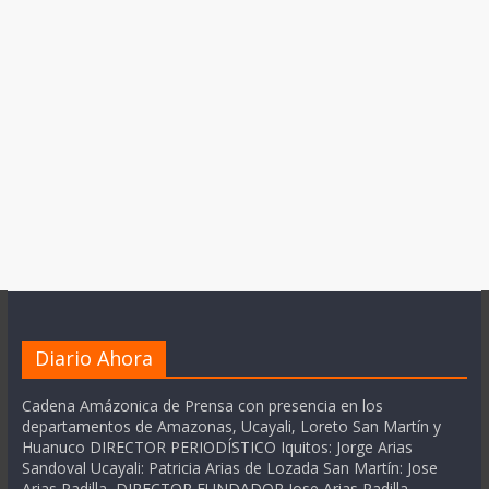
Diario Ahora
Cadena Amázonica de Prensa con presencia en los
departamentos de Amazonas, Ucayali, Loreto San Martín y
Huanuco DIRECTOR PERIODÍSTICO Iquitos: Jorge Arias
Sandoval Ucayali: Patricia Arias de Lozada San Martín: Jose
Arias Padilla DIRECTOR FUNDADOR Jose Arias Padilla