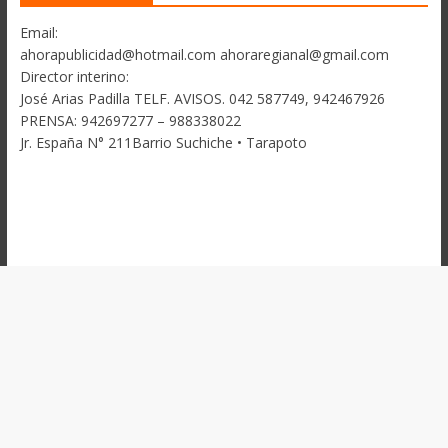
Email:
ahorapublicidad@hotmail.com ahoraregianal@gmail.com
Director interino:
José Arias Padilla TELF. AVISOS. 042 587749, 942467926
PRENSA: 942697277 – 988338022
Jr. España N° 211Barrio Suchiche • Tarapoto