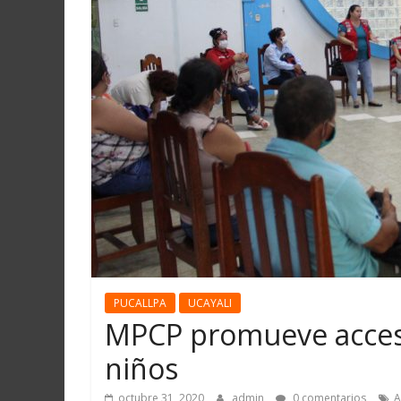
Martín
y
Loreto
PUCALLPA
UCAYALI
MPCP promueve acceso
niños
octubre 31, 2020
admin
0 comentarios
A