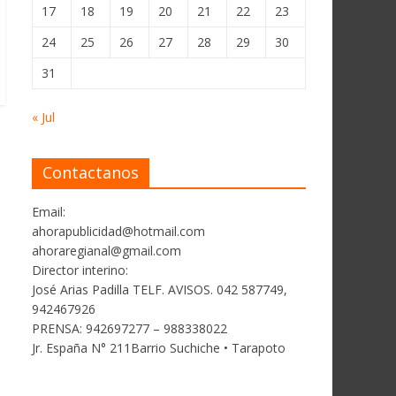
17
18
19
20
21
22
23
24
25
26
27
28
29
30
31
« Jul
Contactanos
Email:
ahorapublicidad@hotmail.com
ahoraregianal@gmail.com
Director interino:
José Arias Padilla TELF. AVISOS. 042 587749,
942467926
PRENSA: 942697277 – 988338022
Jr. España N° 211Barrio Suchiche • Tarapoto