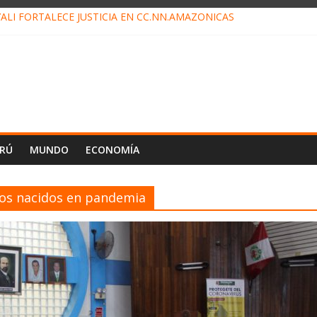
ALI FORTALECE JUSTICIA EN CC.NN.AMAZÓNICAS
LOJ INVISIBLE” BAJO TIERRA QUE CONTROLA TODA LA VIDA EN EL
ALIAGA NO EXPLICA RENUNCIA DE LUIS RUBIO
ES EL ÚLTIMO DÍA PARA PAGOS DE RECIBOS
TAHUANIA IRREGULARIDADES EN COMPRA COMBUSTIBLE
ERÚ
MUNDO
ECONOMÍA
iños nacidos en pandemia