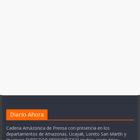
Diario Ahora
Cadena Amázonica de Prensa con presencia en los
departamentos de Amazonas, Ucayali, Loreto San Martín y
Huanuco DIRECTOR PERIODÍSTICO Iquitos: Jorge Arias