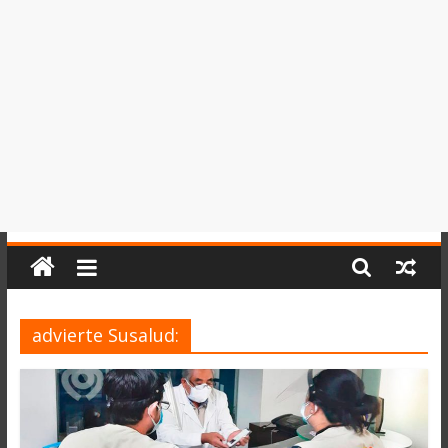
del
Perú,
Mundo
,
Ucayali,
San
Martín
y
Loreto
advierte Susalud: