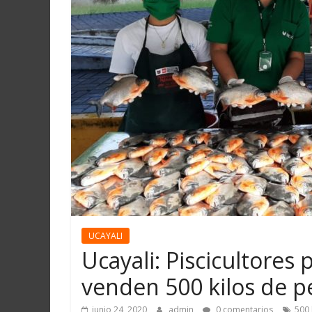
Martín
y
Loreto
UCAYALI
Ucayali: Piscicultore
venden 500 kilos de p
junio 24, 2020
admin
0 comentarios
500 