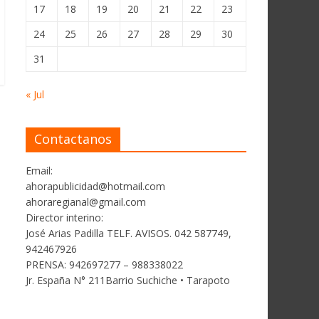
17
18
19
20
21
22
23
24
25
26
27
28
29
30
31
« Jul
Contactanos
Email:
ahorapublicidad@hotmail.com
ahoraregianal@gmail.com
Director interino:
José Arias Padilla TELF. AVISOS. 042 587749,
942467926
PRENSA: 942697277 – 988338022
Jr. España N° 211Barrio Suchiche • Tarapoto