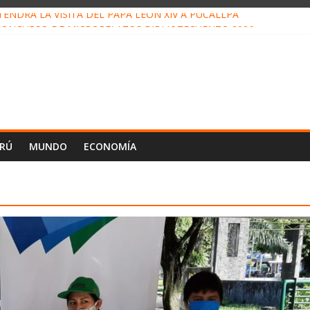
ENDRÁ LA VISITA DEL PAPA LEÓN XIV A PUCALLPA
ONCURSO DE MICRORELATOS BIBLIOTECUENTO 2026
NUEVA DIRECTIVA SUDUNU
PACTO DE ECONOMÍAS ILEGALES CONTRA PPII DE UCAYALI
 PETRÓLEO EN PERÚ SUPERÓ LOS 36 MIL BARRILES/DÍA EN JULI
ERÚ
MUNDO
ECONOMÍA