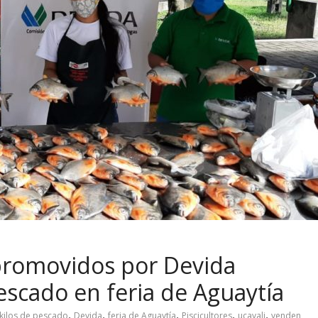
s promovidos por Devida
escado en feria de Aguaytía
,
,
,
,
,
kilos de pescado
Devida
feria de Aguaytía
Piscicultores
ucayali
venden