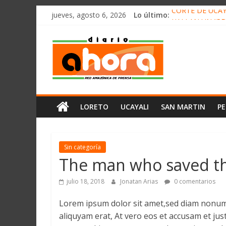
олимп казино
Saltar
jueves, agosto 6, 2026
Lo último:
CORTE DE UCAY
al
HALLAN UN “RE
contenido
Diario
RAFAEL LÓPEZ 
05 DE AGOSTO 
DETECTAN EN 
Ahora
Cadena
LORETO
UCAYALI
SAN MARTIN
P
Amazónica
de
Prensa
Noticias
Sin categoría
del
The man who saved th
Perú,
Mundo
julio 18, 2018
Jonatan Arias
0 comentarios
,
Lorem ipsum dolor sit amet,sed diam nonum
Ucayali,
aliquyam erat, At vero eos et accusam et ju
San