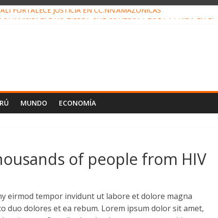
ALI FORTALECE JUSTICIA EN CC.NN.AMAZÓNICAS
LOJ INVISIBLE” BAJO TIERRA QUE CONTROLA TODA LA VIDA EN EL
ALIAGA NO EXPLICA RENUNCIA DE LUIS RUBIO
ES EL ÚLTIMO DÍA PARA PAGOS DE RECIBOS
TAHUANIA IRREGULARIDADES EN COMPRA COMBUSTIBLE
ERÚ
MUNDO
ECONOMÍA
ousands of people from HIV
y eirmod tempor invidunt ut labore et dolore magna
sto duo dolores et ea rebum. Lorem ipsum dolor sit amet,