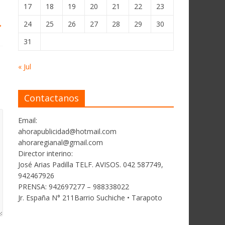
17
18
19
20
21
22
23
→
24
25
26
27
28
29
30
31
« Jul
Contactanos
Email:
ahorapublicidad@hotmail.com
ahoraregianal@gmail.com
Director interino:
José Arias Padilla TELF. AVISOS. 042 587749,
942467926
PRENSA: 942697277 – 988338022
Jr. España N° 211Barrio Suchiche • Tarapoto