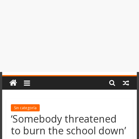
del
Perú,
Mundo
,
Ucayali,
San
Martín
y
Loreto
Sin categoría
‘Somebody threatened
to burn the school down’