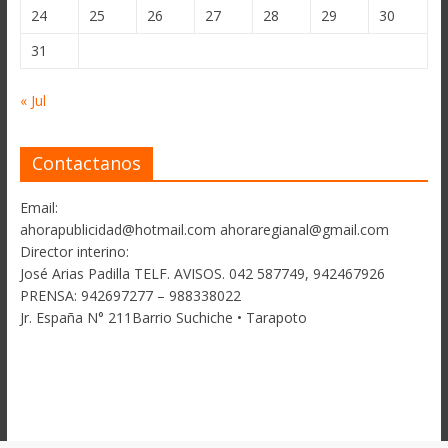
24
25
26
27
28
29
30
31
« Jul
Contactanos
Email:
ahorapublicidad@hotmail.com ahoraregianal@gmail.com
Director interino:
José Arias Padilla TELF. AVISOS. 042 587749, 942467926
PRENSA: 942697277 – 988338022
Jr. España N° 211Barrio Suchiche • Tarapoto