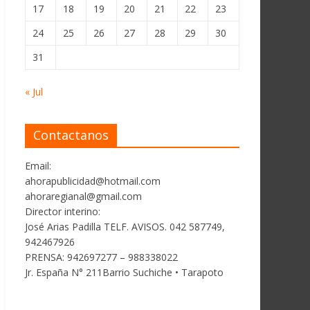
17
18
19
20
21
22
23
24
25
26
27
28
29
30
31
« Jul
Contactanos
Email:
ahorapublicidad@hotmail.com
ahoraregianal@gmail.com
Director interino:
José Arias Padilla TELF. AVISOS. 042 587749,
942467926
PRENSA: 942697277 – 988338022
Jr. España N° 211Barrio Suchiche • Tarapoto