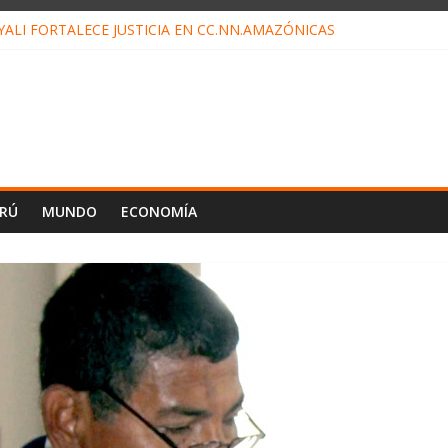
ALI FORTALECE JUSTICIA EN CC.NN.AMAZÓNICAS
LOJ INVISIBLE” BAJO TIERRA QUE CONTROLA TODA LA VIDA EN E
ALIAGA NO EXPLICA RENUNCIA DE LUIS RUBIO
ES EL ÚLTIMO DÍA PARA PAGOS DE RECIBOS
TAHUANIA IRREGULARIDADES EN COMPRA COMBUSTIBLE
ERÚ
MUNDO
ECONOMÍA