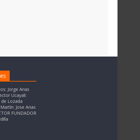
res
tos: Jorge Arias
ector Ucayali:
as de Lozada
Martín: Jose Arias
RECTOR FUNDADOR
dilla