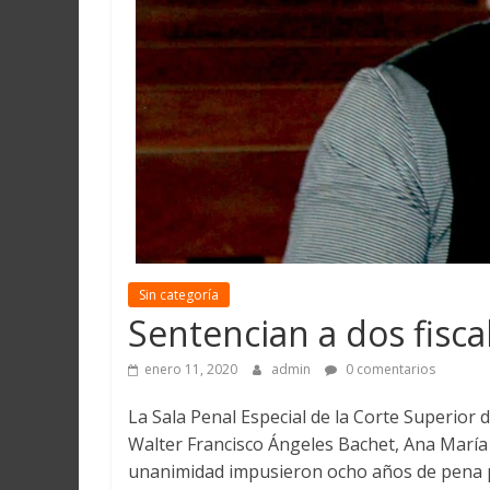
Martín
y
Loreto
Sin categoría
Sentencian a dos fisca
enero 11, 2020
admin
0 comentarios
La Sala Penal Especial de la Corte Superior 
Walter Francisco Ángeles Bachet, Ana María
unanimidad impusieron ocho años de pena priv