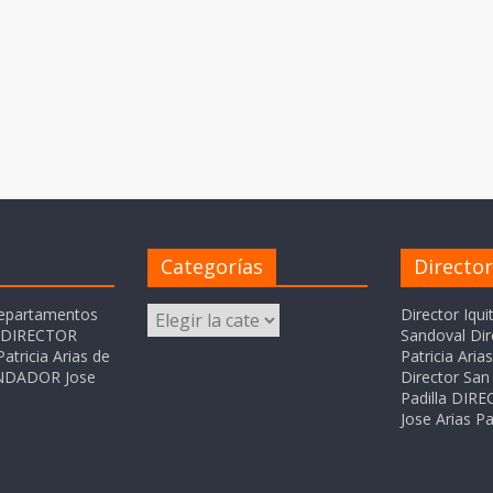
Categorías
Directo
Categorías
departamentos
Director Iqui
o DIRECTOR
Sandoval Dir
atricia Arias de
Patricia Ari
FUNDADOR Jose
Director San 
Padilla DI
Jose Arias Pa