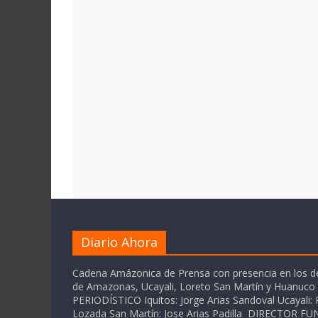
Diario Ahora
Cadena Amázonica de Prensa con presencia en los 
de Amazonas, Ucayali, Loreto San Martín y Huanuc
PERIODÍSTICO Iquitos: Jorge Arias Sandoval Ucayali: P
Lozada San Martín: Jose Arias Padilla DIRECTOR 