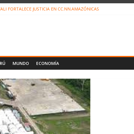
ALI FORTALECE JUSTICIA EN CC.NN.AMAZÓNICAS
LOJ INVISIBLE” BAJO TIERRA QUE CONTROLA TODA LA VIDA EN EL
ALIAGA NO EXPLICA RENUNCIA DE LUIS RUBIO
ES EL ÚLTIMO DÍA PARA PAGOS DE RECIBOS
TAHUANIA IRREGULARIDADES EN COMPRA COMBUSTIBLE
ERÚ
MUNDO
ECONOMÍA