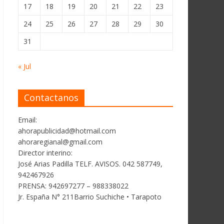
17
18
19
20
21
22
23
24
25
26
27
28
29
30
31
« Jul
Contactanos
Email:
ahorapublicidad@hotmail.com
ahoraregianal@gmail.com
Director interino:
José Arias Padilla TELF. AVISOS. 042 587749,
942467926
PRENSA: 942697277 – 988338022
Jr. España N° 211Barrio Suchiche • Tarapoto