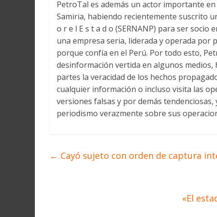
PetroTal es además un actor importante en 
Samiria, habiendo recientemente suscrito un
o r e l E s t a d o (SERNANP) para ser socio 
una empresa seria, liderada y operada por p
porque confía en el Perú. Por todo esto, Pe
desinformación vertida en algunos medios, h
partes la veracidad de los hechos propagad
cualquier información o incluso visita las o
versiones falsas y por demás tendenciosas, 
periodismo verazmente sobre sus operacio
←
Cayó sujeto con orden de captura int
«El esta