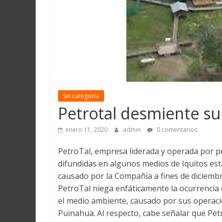
Martín
y
Loreto
Sin categoría
Petrotal desmiente s
enero 11, 2020
admin
0 comentarios
PetroTal, empresa liderada y operada por p
difundidas en algunos medios de Iquitos e
causado por la Compañía a fines de diciemb
PetroTal niega enfáticamente la ocurrenci
el medio ambiente, causado por sus operacio
Puinahua. Al respecto, cabe señalar que Pet