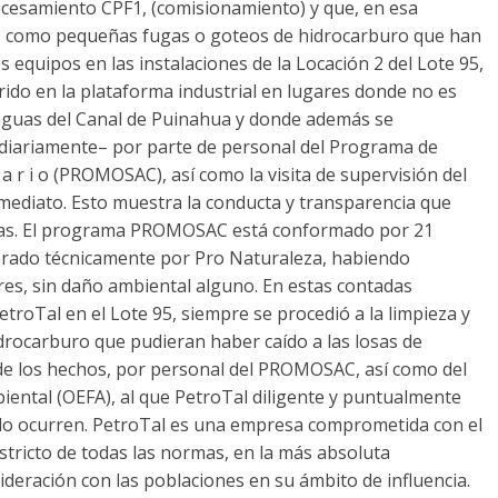
rocesamiento CPF1, (comisionamiento) y que, en esa
es como pequeñas fugas o goteos de hidrocarburo que han
s equipos en las instalaciones de la Locación 2 del Lote 95,
ido en la plataforma industrial en lugares donde no es
as aguas del Canal de Puinahua y donde además se
diariamente– por parte de personal del Programa de
t a r i o (PROMOSAC), así como la visita de supervisión del
ediato. Esto muestra la conducta y transparencia que
ias. El programa PROMOSAC está conformado por 21
sorado técnicamente por Pro Naturaleza, habiendo
res, sin daño ambiental alguno. En estas contadas
etroTal en el Lote 95, siempre se procedió a la limpieza y
drocarburo que pudieran haber caído a las losas de
 de los hechos, por personal del PROMOSAC, así como del
iental (OEFA), al que PetroTal diligente y puntualmente
ndo ocurren. PetroTal es una empresa comprometida con el
stricto de todas las normas, en la más absoluta
ideración con las poblaciones en su ámbito de influencia.