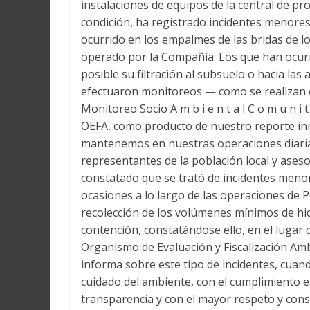
instalaciones de equipos de la central de p
condición, ha registrado incidentes menor
ocurrido en los empalmes de las bridas de lo
operado por la Compañía. Los que han ocurr
posible su filtración al subsuelo o hacia l
efectuaron monitoreos — como se realizan 
Monitoreo Socio A m b i e n t a l C o m u n i 
OEFA, como producto de nuestro reporte inm
mantenemos en nuestras operaciones diar
representantes de la población local y ase
constatado que se trató de incidentes meno
ocasiones a lo largo de las operaciones de P
recolección de los volúmenes mínimos de hi
contención, constatándose ello, en el lugar
Organismo de Evaluación y Fiscalización Amb
informa sobre este tipo de incidentes, cua
cuidado del ambiente, con el cumplimiento e
transparencia y con el mayor respeto y cons