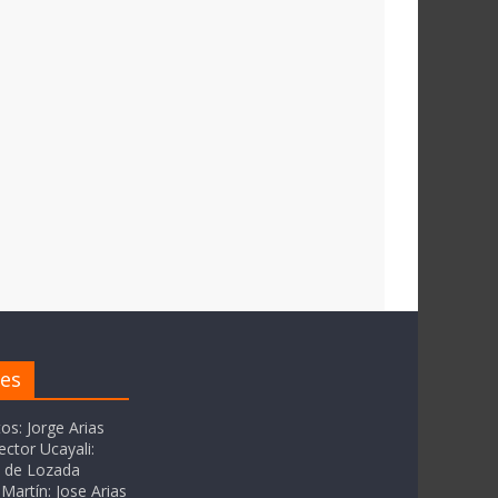
res
tos: Jorge Arias
ector Ucayali:
as de Lozada
Martín: Jose Arias