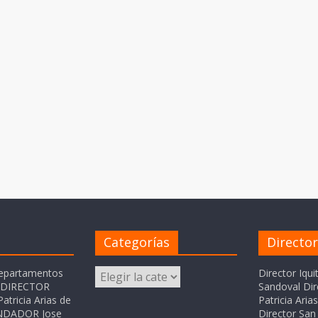
Categorías
Directo
Categorías
departamentos
Director Iqui
o DIRECTOR
Sandoval Dir
atricia Arias de
Patricia Ari
FUNDADOR Jose
Director San 