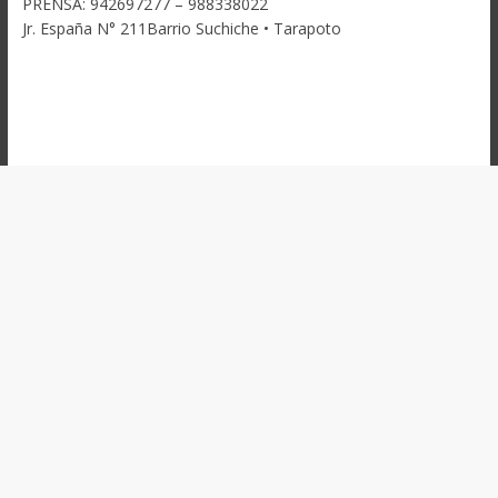
PRENSA: 942697277 – 988338022
Jr. España N° 211Barrio Suchiche • Tarapoto