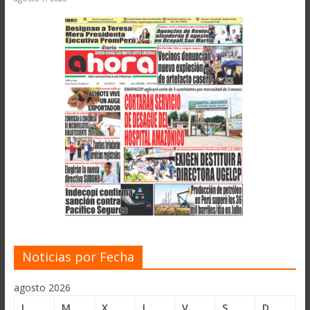
Noticias por Fecha
agosto 2026
L
M
X
J
V
S
D