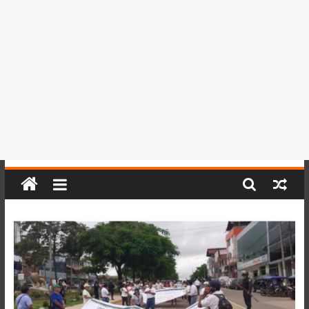
del
Perú,
Mundo
,
Ucayali,
San
Martín
y
Loreto