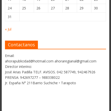
24
25
26
27
28
29
30
31
« Jul
Contactanos
Email:
ahorapublicidad@hotmail.com ahoraregianal@gmail.com
Director interino:
José Arias Padilla TELF. AVISOS. 042 587749, 942467926
PRENSA: 942697277 – 988338022
Jr. España N° 211Barrio Suchiche • Tarapoto