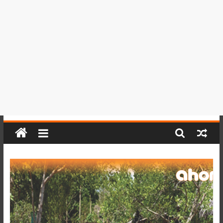
del
Perú,
Mundo
,
Ucayali,
San
Martín
y
Loreto