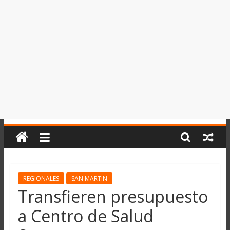
del
Perú,
Mundo
,
Ucayali,
San
Martín
y
Loreto
REGIONALES
SAN MARTIN
Transfieren presupuesto
a Centro de Salud