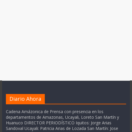
Diario Ahora
Cadena Amázonica de Prensa con presencia en los
departamentos de Amazonas, Ucayali, Loreto San Martín y
Huanuco DIRECTOR PERIODÍSTICO Iquitos: Jorge Arias
Sandoval Ucayali: Patricia Arias de Lozada San Martín: Jose