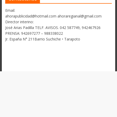
Email:
ahorapublicidad@hotmail.com ahoraregianal@gmail.com
Director interino:
José Arias Padilla TELF. AVISOS. 042 587749, 942467926
PRENSA: 942697277 – 988338022
Jr. España N° 211Barrio Suchiche • Tarapoto