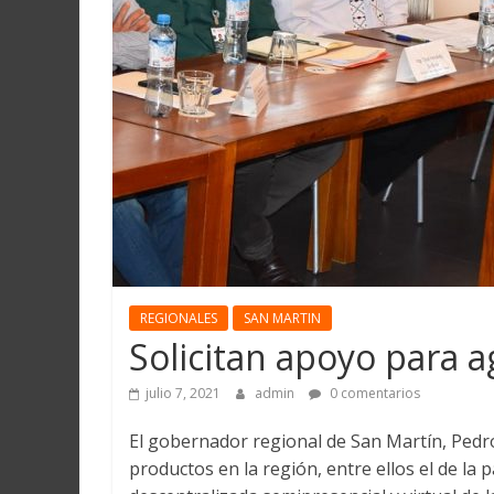
Martín
y
Loreto
REGIONALES
SAN MARTIN
Solicitan apoyo para a
julio 7, 2021
admin
0 comentarios
El gobernador regional de San Martín, Pedro
productos en la región, entre ellos el de la 