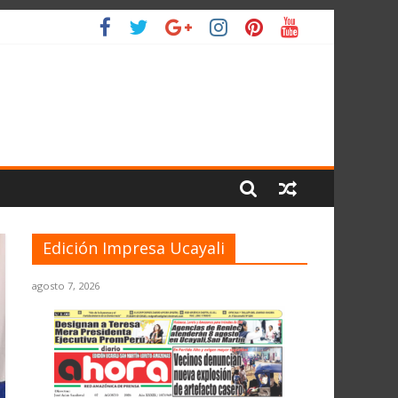
IO
Edición Impresa Ucayali
agosto 7, 2026