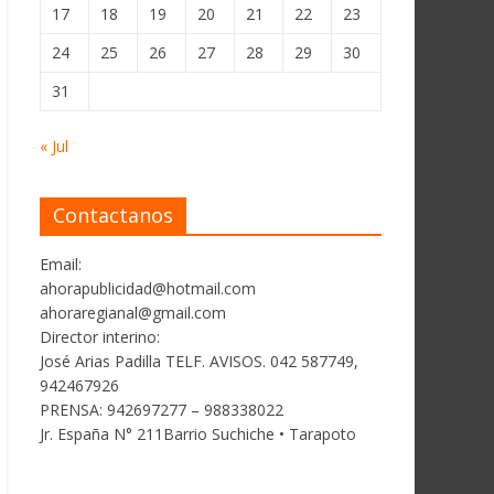
17
18
19
20
21
22
23
24
25
26
27
28
29
30
31
« Jul
Contactanos
Email:
ahorapublicidad@hotmail.com
ahoraregianal@gmail.com
Director interino:
José Arias Padilla TELF. AVISOS. 042 587749,
942467926
PRENSA: 942697277 – 988338022
Jr. España N° 211Barrio Suchiche • Tarapoto