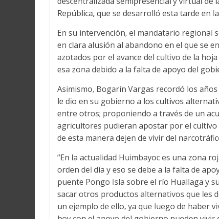
descentralizada semipresencial y virtual de 
República, que se desarrolló esta tarde en l
En su intervención, el mandatario regional 
en clara alusión al abandono en el que se e
azotados por el avance del cultivo de la hoja d
esa zona debido a la falta de apoyo del gobi
Asimismo, Bogarín Vargas recordó los años e
le dio en su gobierno a los cultivos alterna
entre otros; proponiendo a través de un acu
agricultores pudieran apostar por el cultivo
de esta manera dejen de vivir del narcotráfic
“En la actualidad Huimbayoc es una zona roja 
orden del día y eso se debe a la falta de apo
puente Pongo Isla sobre el río Huallaga y su
sacar otros productos alternativos que les d
un ejemplo de ello, ya que luego de haber vi
hoy con el apoyo del gobierno pueden vivir d