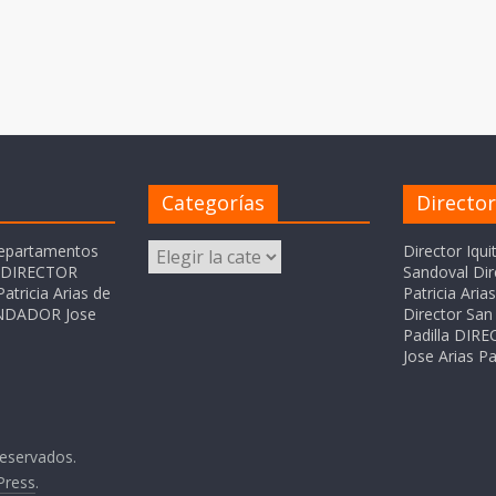
Categorías
Directo
Categorías
departamentos
Director Iqui
o DIRECTOR
Sandoval Dir
atricia Arias de
Patricia Ari
FUNDADOR Jose
Director San 
Padilla DI
Jose Arias Pa
reservados.
Press
.