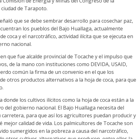
la Comisión de Energía y Minas del Congreso de la
a ciudad de Tarapoto.
señaló que se debe sembrar desarrollo para cosechar paz,
ncuentran los pueblos del Bajo Huallaga, actualmente
e coca y el narcotráfico, actividad ilícita que se ejecuta en
erno nacional.
n que fue alcalde provincial de Tocache y el impulso que
tivos, de la mano con instituciones como DEVIDA, USAID,
erdo común la firma de un convenio en el que los
 de otros productos alternativos a la hoja de coca, para que
o.
donde los cultivos ilícitos como la hoja de coca están a la
yo del gobierno nacional. El Bajo Huallaga necesita del
 carretera, para que así los agricultores puedan producir y
é mejor calidad de vida. Los palmicultores de Tocache son
vido sumergidos en la pobreza a causa del narcotráfico,
e otros cultivos alternativos que producen, entre ellos la