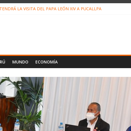
ENDRÁ LA VISITA DEL PAPA LEÓN XIV A PUCALLPA
CONCURSO DE MICRORELATOS BIBLIOTECUENTO 2026
NUEVA DIRECTIVA SUDUNU
PACTO DE ECONOMÍAS ILEGALES CONTRA PPII DE UCAYALI
E PETRÓLEO EN PERÚ SUPERÓ LOS 36 MIL BARRILES/DÍA EN JUL
ERÚ
MUNDO
ECONOMÍA