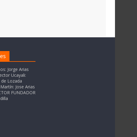
res
tos: Jorge Arias
ector Ucayali:
as de Lozada
Martín: Jose Arias
RECTOR FUNDADOR
dilla