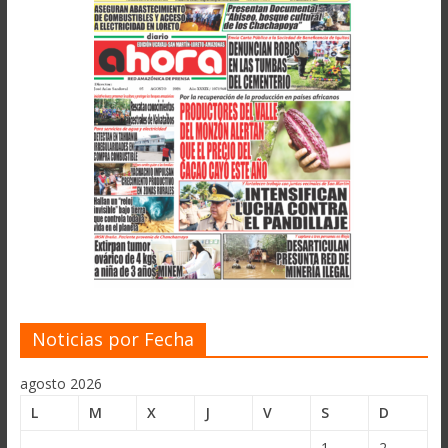
Noticias por Fecha
agosto 2026
L
M
X
J
V
S
D
1
2