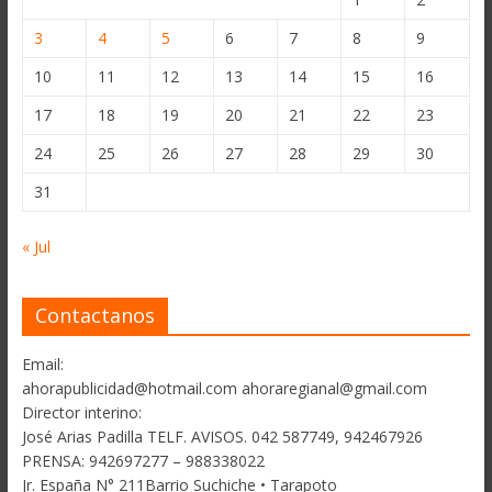
3
4
5
6
7
8
9
10
11
12
13
14
15
16
17
18
19
20
21
22
23
24
25
26
27
28
29
30
31
« Jul
Contactanos
Email:
ahorapublicidad@hotmail.com ahoraregianal@gmail.com
Director interino:
José Arias Padilla TELF. AVISOS. 042 587749, 942467926
PRENSA: 942697277 – 988338022
Jr. España N° 211Barrio Suchiche • Tarapoto