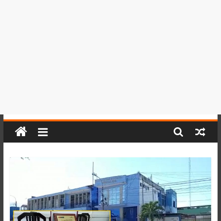
del
Perú,
Mundo
,
Ucayali,
San
Martín
y
Loreto