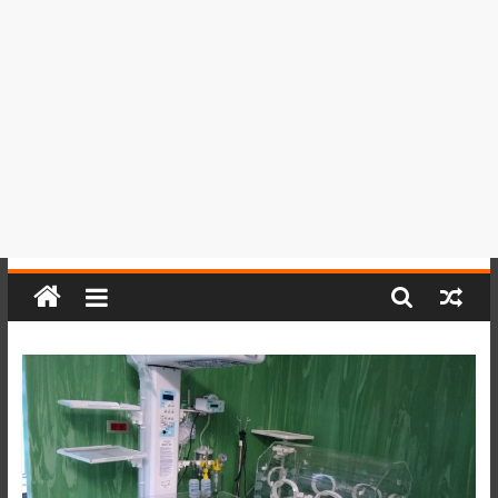
del
Perú,
Mundo
,
Ucayali,
San
Martín
y
Loreto