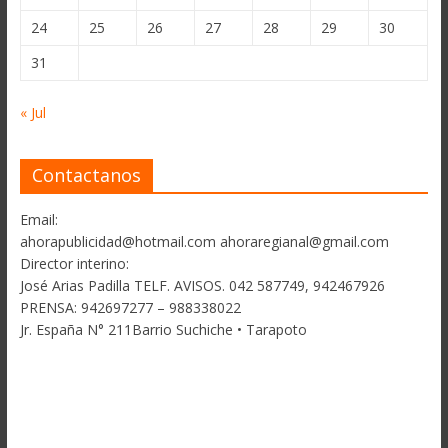
24
25
26
27
28
29
30
31
« Jul
Contactanos
Email:
ahorapublicidad@hotmail.com ahoraregianal@gmail.com
Director interino:
José Arias Padilla TELF. AVISOS. 042 587749, 942467926
PRENSA: 942697277 – 988338022
Jr. España N° 211Barrio Suchiche • Tarapoto