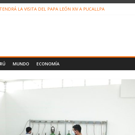
ENDRÁ LA VISITA DEL PAPA LEÓN XIV A PUCALLPA
CONCURSO DE MICRORELATOS BIBLIOTECUENTO 2026
NUEVA DIRECTIVA SUDUNU
PACTO DE ECONOMÍAS ILEGALES CONTRA PPII DE UCAYALI
E PETRÓLEO EN PERÚ SUPERÓ LOS 36 MIL BARRILES/DÍA EN JUL
ERÚ
MUNDO
ECONOMÍA