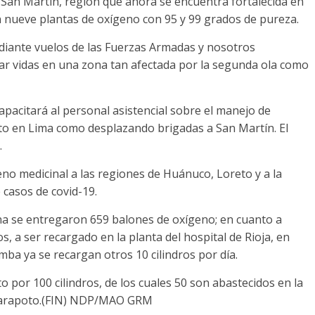
San Martín, región que ahora se encuentra fortalecida en
n nueve plantas de oxígeno con 95 y 99 grados de pureza.
diante vuelos de las Fuerzas Armadas y nosotros
ar vidas en una zona tan afectada por la segunda ola como
apacitará al personal asistencial sobre el manejo de
anto en Lima como desplazando brigadas a San Martín. El
.
no medicinal a las regiones de Huánuco, Loreto y a la
casos de covid-19.
ana se entregaron 659 balones de oxígeno; en cuanto a
os, a ser recargado en la planta del hospital de Rioja, en
ba ya se recargan otros 10 cilindros por día.
por 100 cilindros, de los cuales 50 son abastecidos en la
e Tarapoto.(FIN) NDP/MAO GRM