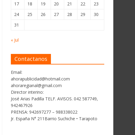
17
18
19
20
21
22
23
24
25
26
27
28
29
30
31
« Jul
Contactanos
Email:
ahorapublicidad@hotmail.com
ahoraregianal@gmail.com
Director interino:
José Arias Padilla TELF. AVISOS. 042 587749,
942467926
PRENSA: 942697277 – 988338022
Jr. España N° 211Barrio Suchiche • Tarapoto