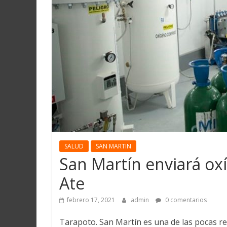
Martín
y
Loreto
SALUD
SAN MARTIN
San Martín enviará ox
Ate
febrero 17, 2021
admin
0 comentarios
Tarapoto. San Martín es una de las pocas re