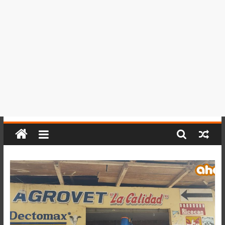
del
Perú,
Mundo
,
Ucayali,
San
Martín
y
Loreto