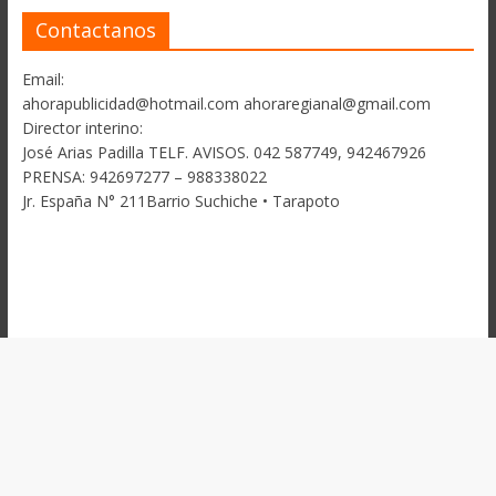
Contactanos
Email:
ahorapublicidad@hotmail.com ahoraregianal@gmail.com
Director interino:
José Arias Padilla TELF. AVISOS. 042 587749, 942467926
PRENSA: 942697277 – 988338022
Jr. España N° 211Barrio Suchiche • Tarapoto