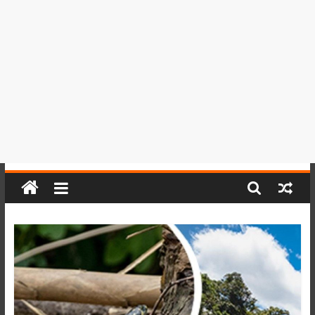
del
Perú,
Mundo
,
Ucayali,
San
Martín
y
Loreto