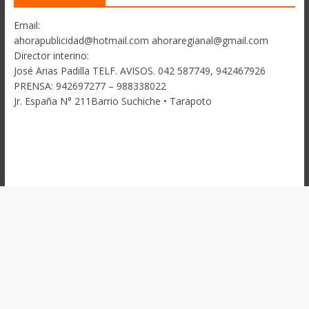
Email:
ahorapublicidad@hotmail.com ahoraregianal@gmail.com
Director interino:
José Arias Padilla TELF. AVISOS. 042 587749, 942467926
PRENSA: 942697277 – 988338022
Jr. España N° 211Barrio Suchiche • Tarapoto