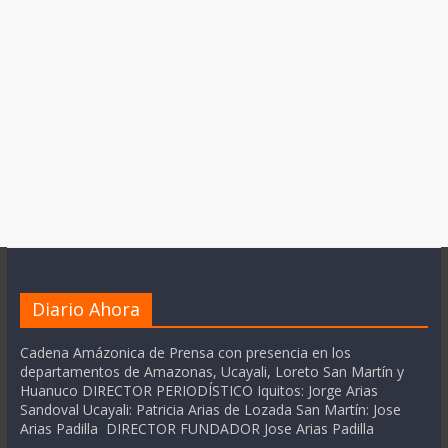
Diario Ahora
Cadena Amázonica de Prensa con presencia en los
departamentos de Amazonas, Ucayali, Loreto San Martín y
Huanuco DIRECTOR PERIODÍSTICO Iquitos: Jorge Arias
Sandoval Ucayali: Patricia Arias de Lozada San Martín: Jose
Arias Padilla DIRECTOR FUNDADOR Jose Arias Padilla