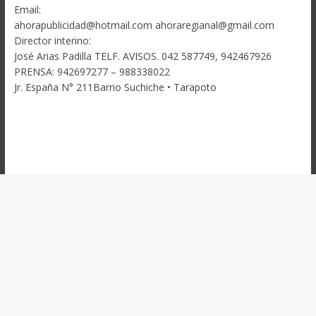
Email:
ahorapublicidad@hotmail.com ahoraregianal@gmail.com
Director interino:
José Arias Padilla TELF. AVISOS. 042 587749, 942467926
PRENSA: 942697277 – 988338022
Jr. España N° 211Barrio Suchiche • Tarapoto