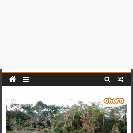
del
Perú,
Mundo
,
Ucayali,
San
Martín
y
Loreto