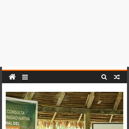
del
Perú,
Mundo
,
Ucayali,
San
Martín
y
Loreto