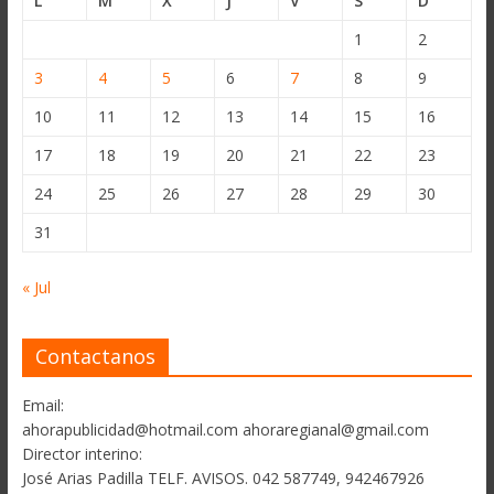
L
M
X
J
V
S
D
1
2
3
4
5
6
7
8
9
10
11
12
13
14
15
16
17
18
19
20
21
22
23
24
25
26
27
28
29
30
31
« Jul
Contactanos
Email:
ahorapublicidad@hotmail.com ahoraregianal@gmail.com
Director interino:
José Arias Padilla TELF. AVISOS. 042 587749, 942467926