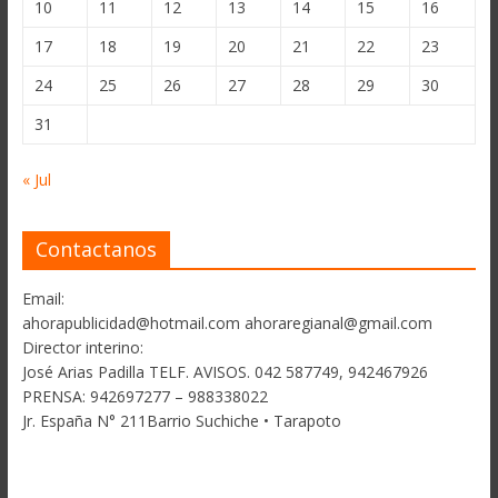
10
11
12
13
14
15
16
17
18
19
20
21
22
23
24
25
26
27
28
29
30
31
« Jul
Contactanos
Email:
ahorapublicidad@hotmail.com ahoraregianal@gmail.com
Director interino:
José Arias Padilla TELF. AVISOS. 042 587749, 942467926
PRENSA: 942697277 – 988338022
Jr. España N° 211Barrio Suchiche • Tarapoto