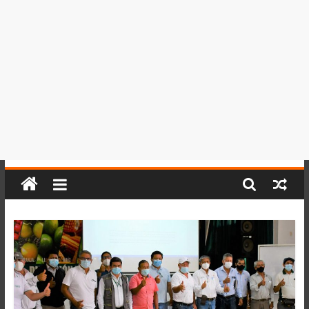
del
Perú,
Mundo
,
Ucayali,
San
Martín
y
Loreto