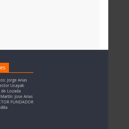
res
tos: Jorge Arias
ector Ucayali:
as de Lozada
Martín: Jose Arias
RECTOR FUNDADOR
dilla