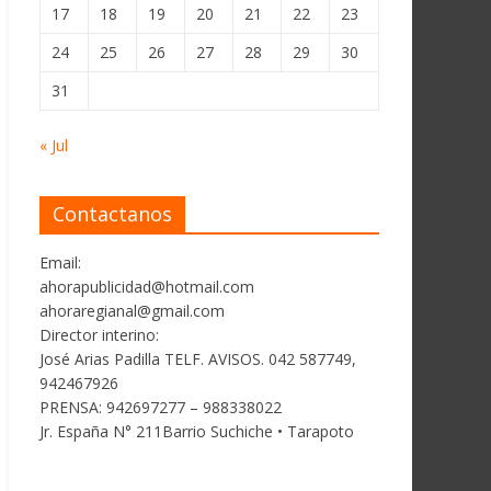
17
18
19
20
21
22
23
24
25
26
27
28
29
30
31
« Jul
Contactanos
Email:
ahorapublicidad@hotmail.com
ahoraregianal@gmail.com
Director interino:
José Arias Padilla TELF. AVISOS. 042 587749,
942467926
PRENSA: 942697277 – 988338022
Jr. España N° 211Barrio Suchiche • Tarapoto