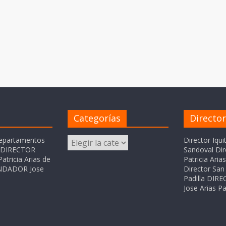
Categorías
Directo
Categorías
departamentos
Director Iqui
o DIRECTOR
Sandoval Dir
atricia Arias de
Patricia Ari
FUNDADOR Jose
Director San 
Padilla DI
Jose Arias Pa