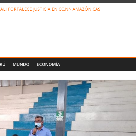
ALI FORTALECE JUSTICIA EN CC.NN.AMAZÓNICAS
LOJ INVISIBLE” BAJO TIERRA QUE CONTROLA TODA LA VIDA EN EL
ALIAGA NO EXPLICA RENUNCIA DE LUIS RUBIO
ES EL ÚLTIMO DÍA PARA PAGOS DE RECIBOS
TAHUANIA IRREGULARIDADES EN COMPRA COMBUSTIBLE
ERÚ
MUNDO
ECONOMÍA