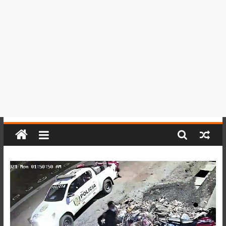
del
Perú,
Mundo
,
Ucayali,
San
Martín
y
Loreto