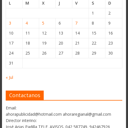
L
M
X
J
V
S
D
1
2
3
4
5
6
7
8
9
10
11
12
13
14
15
16
17
18
19
20
21
22
23
24
25
26
27
28
29
30
31
« Jul
Contactanos
Email:
ahorapublicidad@hotmail.com ahoraregianal@gmail.com
Director interino:
José Arias Padilla TELF. AVISOS. 042 587749, 942467926