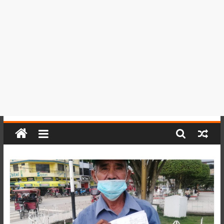
del
Perú,
Mundo
,
Ucayali,
San
Martín
y
Loreto