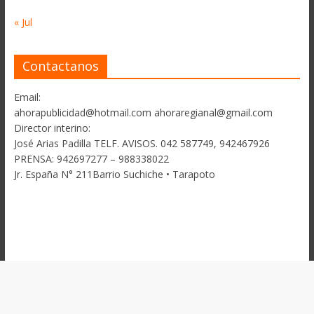
« Jul
Contactanos
Email:
ahorapublicidad@hotmail.com ahoraregianal@gmail.com
Director interino:
José Arias Padilla TELF. AVISOS. 042 587749, 942467926
PRENSA: 942697277 – 988338022
Jr. España N° 211Barrio Suchiche • Tarapoto