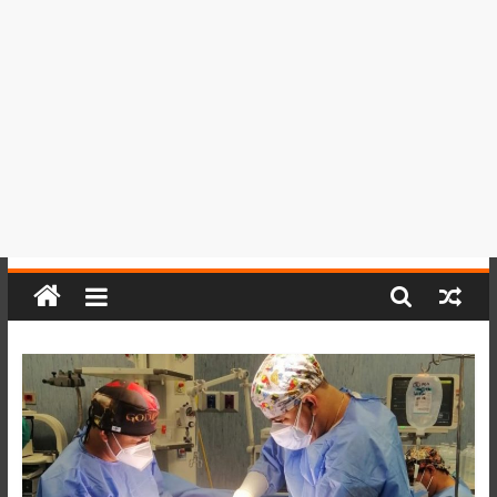
del
Perú,
Mundo
,
Ucayali,
San
Martín
y
Loreto