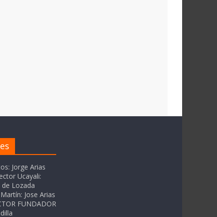
res
tos: Jorge Arias
ector Ucayali:
as de Lozada
Martín: Jose Arias
RECTOR FUNDADOR
dilla