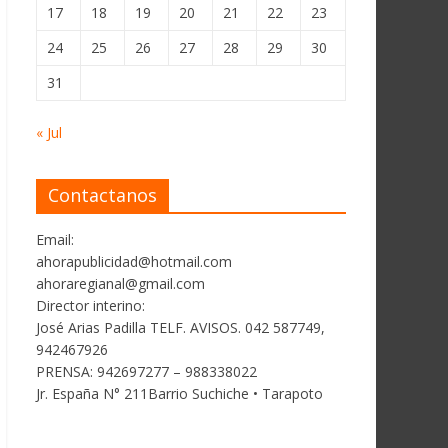
17
18
19
20
21
22
23
24
25
26
27
28
29
30
31
« Jul
Contactanos
Email:
ahorapublicidad@hotmail.com
ahoraregianal@gmail.com
Director interino:
José Arias Padilla TELF. AVISOS. 042 587749,
942467926
PRENSA: 942697277 – 988338022
Jr. España N° 211Barrio Suchiche • Tarapoto