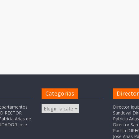
Categorías
Directo
Categorías
departamentos
Director Iqui
o DIRECTOR
Sandoval Dir
atricia Arias de
Patricia Ari
FUNDADOR Jose
Director San 
Padilla DI
Jose Arias Pa