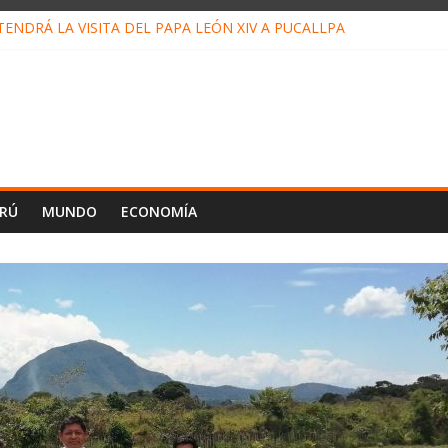
ENDRÁ LA VISITA DEL PAPA LEÓN XIV A PUCALLPA
ONCURSO DE MICRORELATOS BIBLIOTECUENTO 2026
NUEVA DIRECTIVA SUDUNU
PACTO DE ECONOMÍAS ILEGALES CONTRA PPII DE UCAYALI
 PETRÓLEO EN PERÚ SUPERÓ LOS 36 MIL BARRILES/DÍA EN JULI
ERÚ
MUNDO
ECONOMÍA