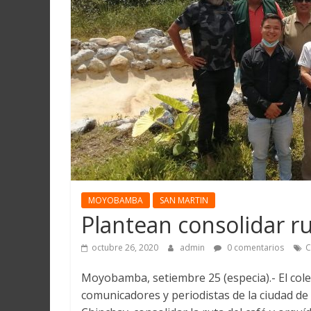
Martín
y
Loreto
MOYOBAMBA
SAN MARTIN
Plantean consolidar ru
octubre 26, 2020
admin
0 comentarios
C
Moyobamba, setiembre 25 (especia).- El col
comunicadores y periodistas de la ciudad de