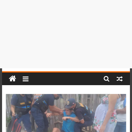
del
Perú,
Mundo
,
Ucayali,
San
Martín
y
Loreto