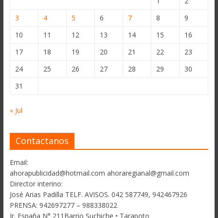
1
2
3
4
5
6
7
8
9
10
11
12
13
14
15
16
17
18
19
20
21
22
23
24
25
26
27
28
29
30
31
« Jul
Contactanos
Email:
ahorapublicidad@hotmail.com ahoraregianal@gmail.com
Director interino:
José Arias Padilla TELF. AVISOS. 042 587749, 942467926
PRENSA: 942697277 – 988338022
Jr. España N° 211Barrio Suchiche • Tarapoto