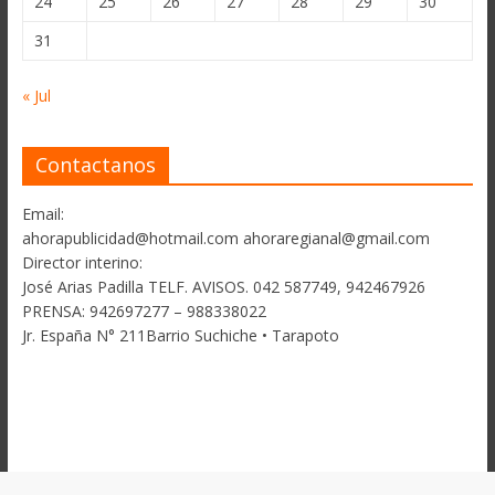
24
25
26
27
28
29
30
31
« Jul
Contactanos
Email:
ahorapublicidad@hotmail.com ahoraregianal@gmail.com
Director interino:
José Arias Padilla TELF. AVISOS. 042 587749, 942467926
PRENSA: 942697277 – 988338022
Jr. España N° 211Barrio Suchiche • Tarapoto