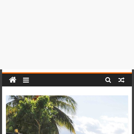
del
Perú,
Mundo
,
Ucayali,
San
Martín
y
Loreto