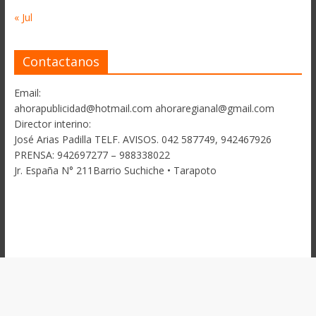
« Jul
Contactanos
Email:
ahorapublicidad@hotmail.com ahoraregianal@gmail.com
Director interino:
José Arias Padilla TELF. AVISOS. 042 587749, 942467926
PRENSA: 942697277 – 988338022
Jr. España N° 211Barrio Suchiche • Tarapoto