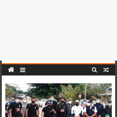
del
Perú,
Mundo
,
Ucayali,
San
Martín
y
Loreto