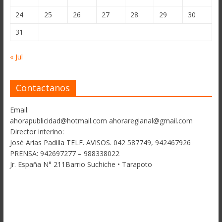
24
25
26
27
28
29
30
31
« Jul
Contactanos
Email:
ahorapublicidad@hotmail.com ahoraregianal@gmail.com
Director interino:
José Arias Padilla TELF. AVISOS. 042 587749, 942467926
PRENSA: 942697277 – 988338022
Jr. España N° 211Barrio Suchiche • Tarapoto