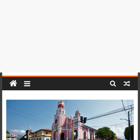
del
Perú,
Mundo
,
Ucayali,
San
Martín
y
Loreto