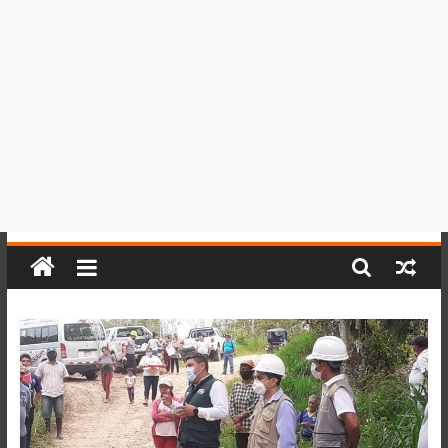
del
Perú,
Mundo
,
Ucayali,
San
Martín
y
Loreto