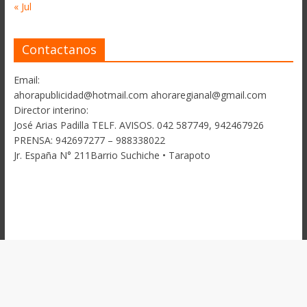
« Jul
Contactanos
Email:
ahorapublicidad@hotmail.com ahoraregianal@gmail.com
Director interino:
José Arias Padilla TELF. AVISOS. 042 587749, 942467926
PRENSA: 942697277 – 988338022
Jr. España N° 211Barrio Suchiche • Tarapoto