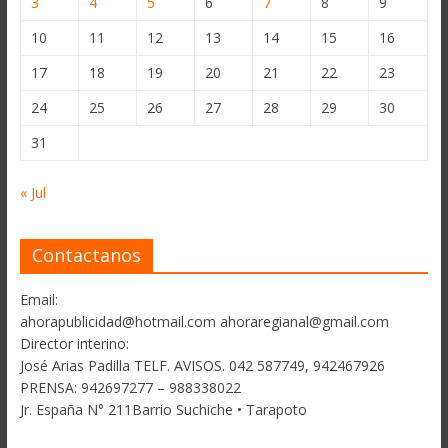
3
4
5
6
7
8
9
10
11
12
13
14
15
16
17
18
19
20
21
22
23
24
25
26
27
28
29
30
31
« Jul
Contactanos
Email:
ahorapublicidad@hotmail.com ahoraregianal@gmail.com
Director interino:
José Arias Padilla TELF. AVISOS. 042 587749, 942467926
PRENSA: 942697277 – 988338022
Jr. España N° 211Barrio Suchiche • Tarapoto