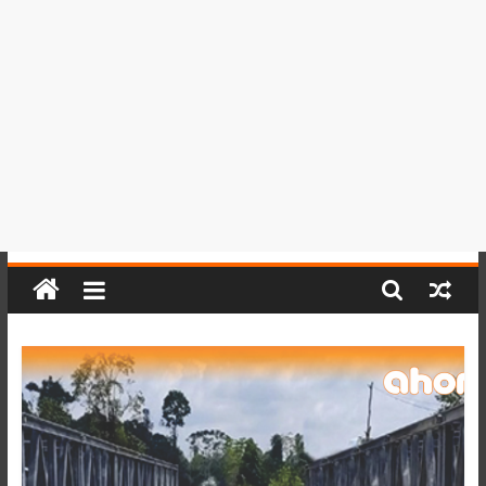
del
Perú,
Mundo
,
Ucayali,
San
Martín
y
Loreto