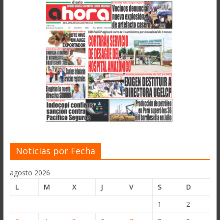
Noticias por Fecha
agosto 2026
L
M
X
J
V
S
D
1
2