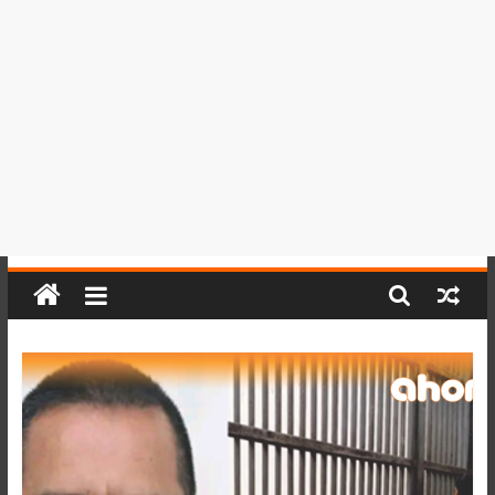
del
Perú,
Mundo
,
Ucayali,
San
Martín
y
Loreto