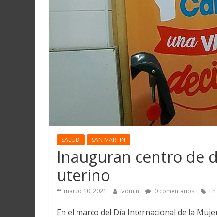
Martín
y
Loreto
SALUD
SAN MARTIN
Inauguran centro de d
uterino
marzo 10, 2021
admin
0 comentarios
En
En el marco del Día Internacional de la Muj