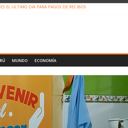
ES EL ÚLTIMO DÍA PARA PAGOS DE RECIBOS
TAHUANIA IRREGULARIDADES EN COMPRA COMBUSTIBLE
ALI FORTALECE JUSTICIA EN CC.NN.AMAZÓNICAS
LOJ INVISIBLE” BAJO TIERRA QUE CONTROLA TODA LA VIDA EN E
ALIAGA NO EXPLICA RENUNCIA DE LUIS RUBIO
ERÚ
MUNDO
ECONOMÍA