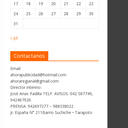
17
18
19
20
21
22
23
24
25
26
27
28
29
30
31
« Jul
Contactanos
Email:
ahorapublicidad@hotmail.com
ahoraregianal@gmail.com
Director interino:
José Arias Padilla TELF. AVISOS. 042 587749,
942467926
PRENSA: 942697277 – 988338022
Jr. España N° 211Barrio Suchiche • Tarapoto