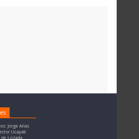
res
tos: Jorge Arias
ector Ucayali:
as de Lozada