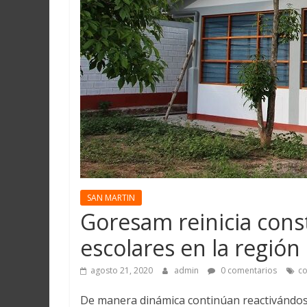
Martín
y
Loreto
SAN MARTIN
Goresam reinicia cons
escolares en la región
agosto 21, 2020
admin
0 comentarios
co
De manera dinámica continúan reactivándose