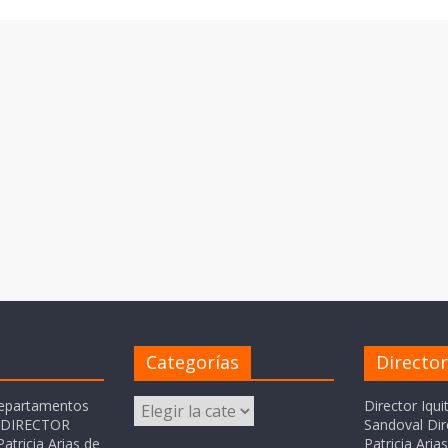
Categorías
Directo
Categorías
departamentos
Director Iqui
o DIRECTOR
Sandoval Dir
atricia Arias de
Patricia Ari