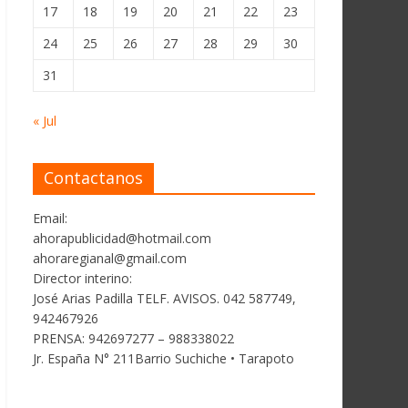
17
18
19
20
21
22
23
24
25
26
27
28
29
30
31
« Jul
Contactanos
Email:
ahorapublicidad@hotmail.com
ahoraregianal@gmail.com
Director interino:
José Arias Padilla TELF. AVISOS. 042 587749,
942467926
PRENSA: 942697277 – 988338022
Jr. España N° 211Barrio Suchiche • Tarapoto