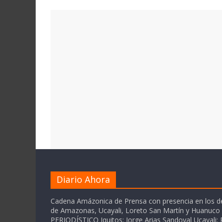
Diario Ahora
Cadena Amázonica de Prensa con presencia en los 
de Amazonas, Ucayali, Loreto San Martín y Huanuc
PERIODÍSTICO Iquitos: Jorge Arias Sandoval Ucayali: P