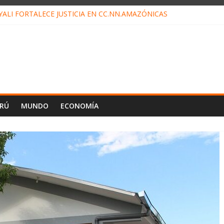
ALI FORTALECE JUSTICIA EN CC.NN.AMAZÓNICAS
LOJ INVISIBLE” BAJO TIERRA QUE CONTROLA TODA LA VIDA EN E
ALIAGA NO EXPLICA RENUNCIA DE LUIS RUBIO
ES EL ÚLTIMO DÍA PARA PAGOS DE RECIBOS
TAHUANIA IRREGULARIDADES EN COMPRA COMBUSTIBLE
ERÚ
MUNDO
ECONOMÍA