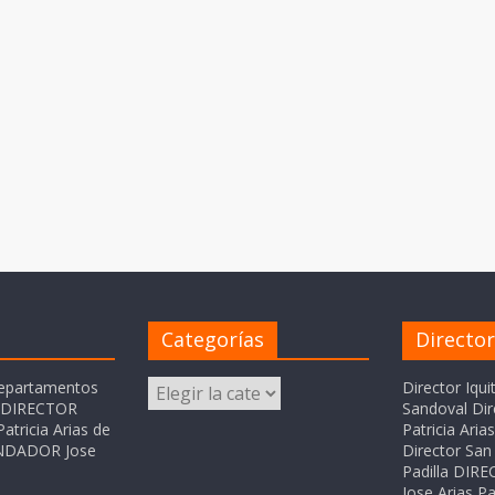
Categorías
Directo
Categorías
departamentos
Director Iqui
o DIRECTOR
Sandoval Dir
atricia Arias de
Patricia Ari
FUNDADOR Jose
Director San 
Padilla DI
Jose Arias Pa