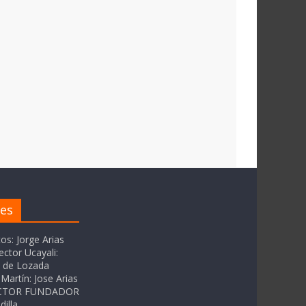
res
tos: Jorge Arias
ector Ucayali:
as de Lozada
Martín: Jose Arias
RECTOR FUNDADOR
dilla