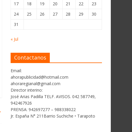
17
18
19
20
21
22
23
24
25
26
27
28
29
30
31
« Jul
Contactanos
Email:
ahorapublicidad@hotmail.com
ahoraregianal@gmail.com
Director interino:
José Arias Padilla TELF. AVISOS. 042 587749,
942467926
PRENSA: 942697277 – 988338022
→
Jr. España N° 211Barrio Suchiche • Tarapoto