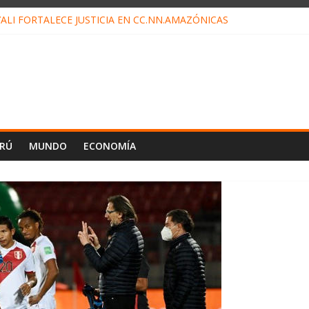
ALI FORTALECE JUSTICIA EN CC.NN.AMAZÓNICAS
LOJ INVISIBLE” BAJO TIERRA QUE CONTROLA TODA LA VIDA EN EL
ALIAGA NO EXPLICA RENUNCIA DE LUIS RUBIO
ES EL ÚLTIMO DÍA PARA PAGOS DE RECIBOS
TAHUANIA IRREGULARIDADES EN COMPRA COMBUSTIBLE
ERÚ
MUNDO
ECONOMÍA