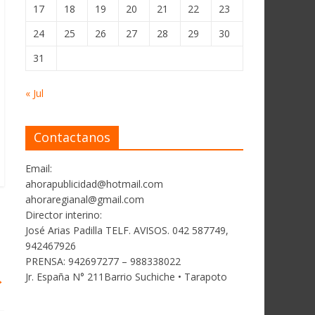
17
18
19
20
21
22
23
24
25
26
27
28
29
30
31
« Jul
Contactanos
Email:
ahorapublicidad@hotmail.com
ahoraregianal@gmail.com
Director interino:
José Arias Padilla TELF. AVISOS. 042 587749,
942467926
PRENSA: 942697277 – 988338022
Jr. España N° 211Barrio Suchiche • Tarapoto
→