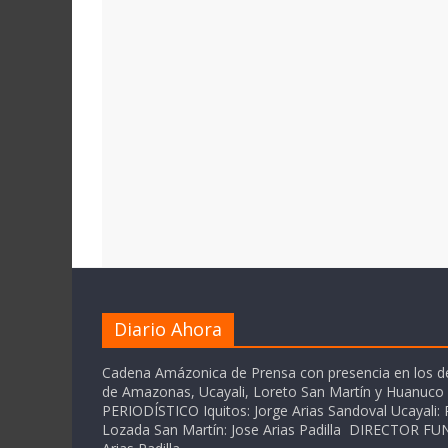
Diario Ahora
Cadena Amázonica de Prensa con presencia en los 
de Amazonas, Ucayali, Loreto San Martín y Huanuc
PERIODÍSTICO Iquitos: Jorge Arias Sandoval Ucayali: P
Lozada San Martín: Jose Arias Padilla DIRECTOR 