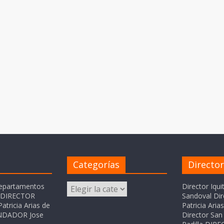
Categorías
Directo
Categorías
departamentos
Director Iqui
o DIRECTOR
Sandoval Dir
atricia Arias de
Patricia Ari
FUNDADOR Jose
Director San 