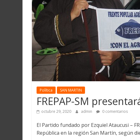
Martín
y
Loreto
Política
SAN MARTIN
FREPAP-SM presentará
octubre 29, 2020
admin
0 comentarios
El Partido fundado por Ezquiel Ataucusi – FR
República en la región San Martín, según die