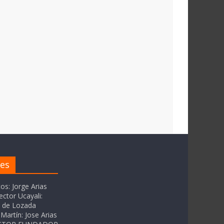
res
tos: Jorge Arias
ector Ucayali:
as de Lozada
Martín: Jose Arias