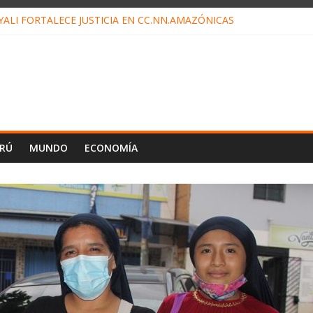
ALI FORTALECE JUSTICIA EN CC.NN.AMAZÓNICAS
LOJ INVISIBLE” BAJO TIERRA QUE CONTROLA TODA LA VIDA EN E
ALIAGA NO EXPLICA RENUNCIA DE LUIS RUBIO
ES EL ÚLTIMO DÍA PARA PAGOS DE RECIBOS
TAHUANIA IRREGULARIDADES EN COMPRA COMBUSTIBLE
ERÚ
MUNDO
ECONOMÍA