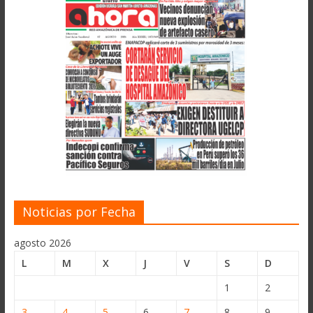
Noticias por Fecha
agosto 2026
L
M
X
J
V
S
D
1
2
3
4
5
6
7
8
9