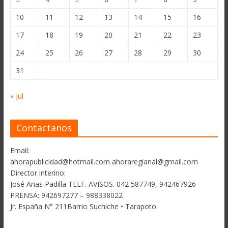
10
11
12
13
14
15
16
17
18
19
20
21
22
23
24
25
26
27
28
29
30
31
« Jul
Contactanos
Email:
ahorapublicidad@hotmail.com ahoraregianal@gmail.com
Director interino:
José Arias Padilla TELF. AVISOS. 042 587749, 942467926
PRENSA: 942697277 – 988338022
Jr. España N° 211Barrio Suchiche • Tarapoto