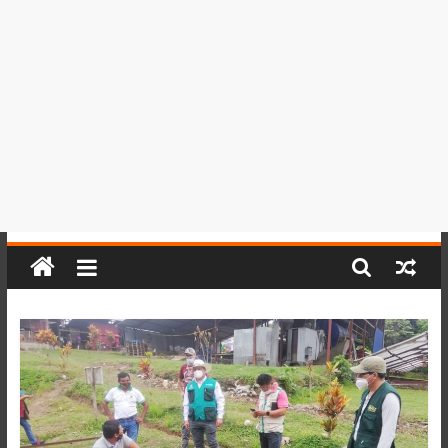
del
Perú,
Mundo
,
Ucayali,
San
Martín
y
Loreto