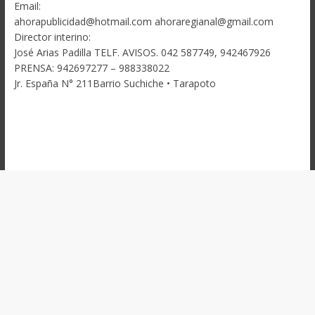
Email:
ahorapublicidad@hotmail.com ahoraregianal@gmail.com
Director interino:
José Arias Padilla TELF. AVISOS. 042 587749, 942467926
PRENSA: 942697277 – 988338022
Jr. España N° 211Barrio Suchiche • Tarapoto