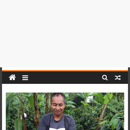
del
Perú,
Mundo
,
Ucayali,
San
Martín
y
Loreto