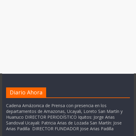
Diario Ahora
Cadena Amázonica de Prensa con presencia en los
departamentos de Amazonas, Ucayali, Loreto San Martín y
Huanuco DIRECTOR PERIODÍSTICO Iquitos: Jorge Arias
Sandoval Ucayali: Patricia Arias de Lozada San Martín: Jose
Arias Padilla DIRECTOR FUNDADOR Jose Arias Padilla