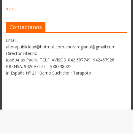
« Jul
Contactanos
Email:
ahorapublicidad@hotmail.com ahoraregianal@gmail.com
Director interino:
José Arias Padilla TELF. AVISOS. 042 587749, 942467926
PRENSA: 942697277 – 988338022
Jr. España N° 211Barrio Suchiche • Tarapoto