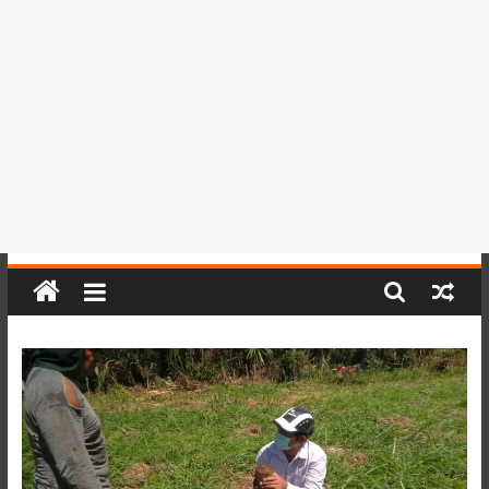
del
Perú,
Mundo
,
Ucayali,
San
Martín
y
Loreto