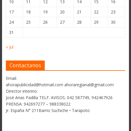
10
11
12
13
14
15
16
17
18
19
20
21
22
23
24
25
26
27
28
29
30
31
« Jul
Contactanos
Email:
ahorapublicidad@hotmail.com ahoraregianal@gmail.com
Director interino:
José Arias Padilla TELF. AVISOS. 042 587749, 942467926
PRENSA: 942697277 – 988338022
Jr. España N° 211Barrio Suchiche • Tarapoto