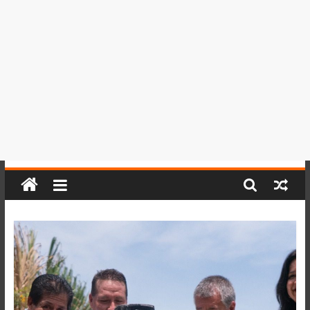
del
Perú,
Mundo
,
Ucayali,
San
Martín
y
Loreto